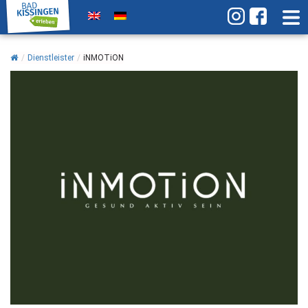
/
Dienstleister
/
iNMOTiON