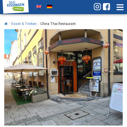
/
Essen & Trinken
/
China Thai Restaurant