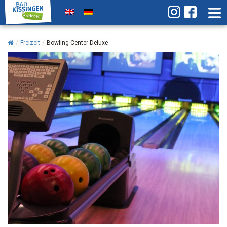
/
Freizeit
/
Bowling Center Deluxe