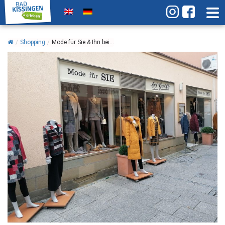
/
Shopping
/
Mode für Sie & Ihn bei...