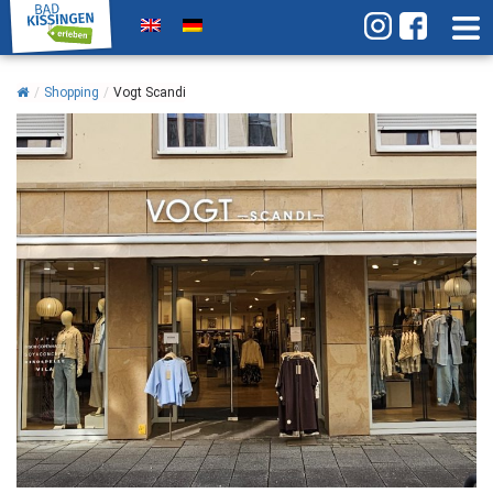
/
Shopping
/
Vogt Scandi