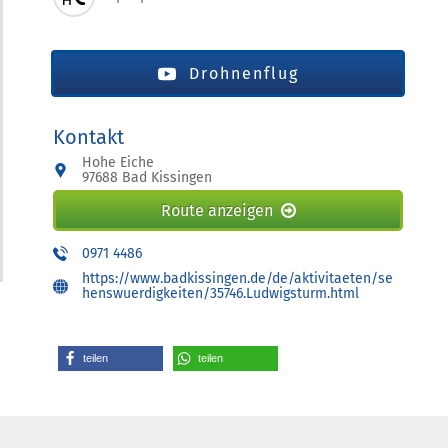
Drohnenflug
Kontakt
Hohe Eiche
97688 Bad Kissingen
Route anzeigen
0971 4486
https://www.badkissingen.de/de/aktivitaeten/se
henswuerdigkeiten/35746.Ludwigsturm.html
teilen
teilen